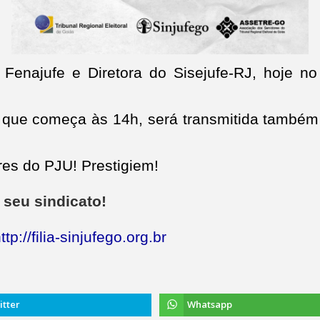
Fenajufe e Diretora do Sisejufe-RJ, hoje no
a, que começa às 14h, será transmitida també
res do PJU! Prestigiem!
o seu sindicato!
ttp://filia-sinjufego.org.br
itter
Whatsapp