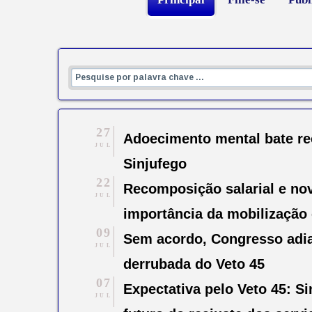
27
Adoecimento mental bate rec
JUL
Sinjufego
22
Recomposição salarial e no
JUL
importância da mobilização 
09
Sem acordo, Congresso adia
JUL
derrubada do Veto 45
07
Expectativa pelo Veto 45: 
JUL