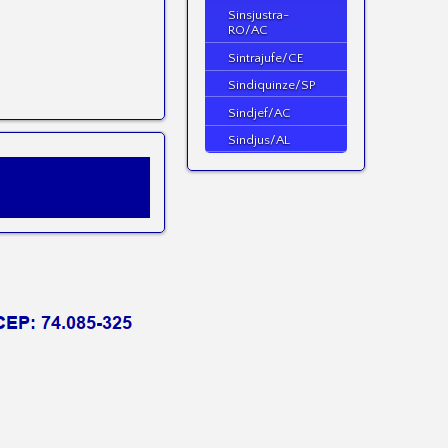
Sinsjustra-
RO/AC
Sintrajufe/CE
Sindiquinze/SP
Sindjef/AC
Sindjus/AL