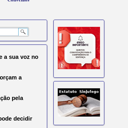
e a sua voz no
forçam a
ção pela
pode decidir