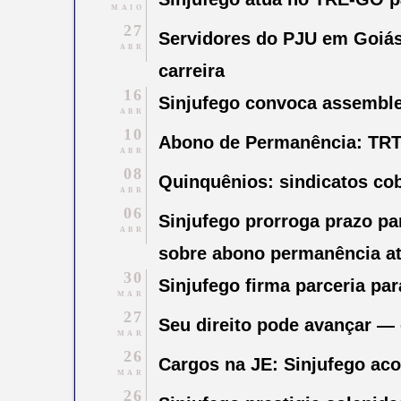
MAIO
27
Servidores do PJU em Goiás
ABR
carreira
16
Sinjufego convoca assemblei
ABR
10
Abono de Permanência: TRT
ABR
08
Quinquênios: sindicatos co
ABR
06
Sinjufego prorroga prazo p
ABR
sobre abono permanência at
30
Sinjufego firma parceria p
MAR
27
Seu direito pode avançar — 
MAR
26
Cargos na JE: Sinjufego ac
MAR
26