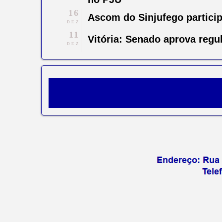
16
Ascom do Sinjufego partici
DEZ
11
Vitória: Senado aprova regu
DEZ