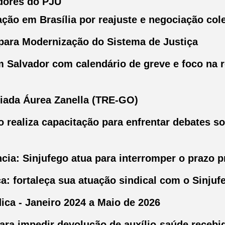
idores do PJU
lação em Brasília por reajuste e negociação col
para Modernização do Sistema de Justiça
m Salvador com calendário de greve e foco na 
iada Áurea Zanella (TRE-GO)
go realiza capacitação para enfrentar debates 
ia: Sinjufego atua para interromper o prazo p
a: fortaleça sua atuação sindical com o Sinjuf
ica - Janeiro 2024 a Maio de 2026
ra impedir devolução de auxílio-saúde recebi