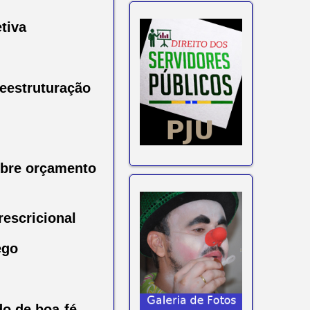
etiva
reestruturação
sobre orçamento
rescricional
ego
do de boa-fé