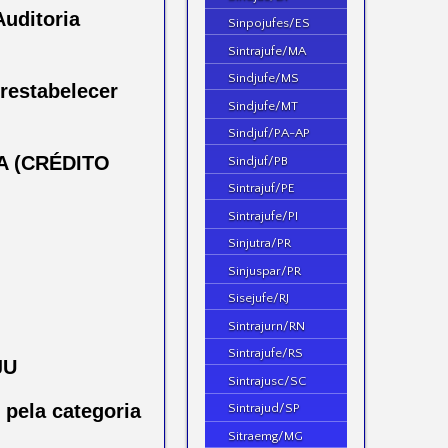
Auditoria
Sinpojufes/ES
Sintrajufe/MA
Sindjufe/MS
restabelecer
Sindjufe/MT
Sindjuf/PA-AP
A (CRÉDITO
Sindjuf/PB
Sintrajuf/PE
Sintrajufe/PI
Sinjutra/PR
Sinjuspar/PR
Sisejufe/RJ
Sintrajurn/RN
Sintrajufe/RS
JU
Sintrajusc/SC
 pela categoria
Sintrajud/SP
Sitraemg/MG