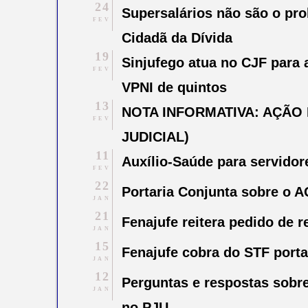
24
Supersalários não são o pro
FEV
Cidadã da Dívida
19
Sinjufego atua no CJF para 
FEV
VPNI de quintos
13
NOTA INFORMATIVA: AÇÃO
FEV
JUDICIAL)
11
Auxílio-Saúde para servidor
FEV
22
Portaria Conjunta sobre o A
JAN
21
Fenajufe reitera pedido de 
JAN
15
Fenajufe cobra do STF port
JAN
12
Perguntas e respostas sobre
JAN
no PJU