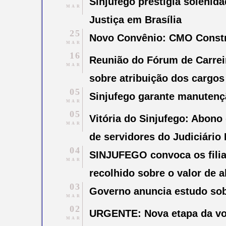
Sinjufego prestigia solenid
MAR
Justiça em Brasília
25
Novo Convênio: CMO Constr
MAR
16
Reunião do Fórum de Carrei
MAR
sobre atribuição dos cargos
05
Sinjufego garante manutençã
MAR
05
Vitória do Sinjufego: Abono 
MAR
de servidores do Judiciário
04
SINJUFEGO convoca os fili
MAR
recolhido sobre o valor de
03
Governo anuncia estudo sob
MAR
02
URGENTE: Nova etapa da v
MAR