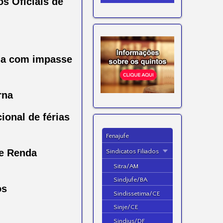
s Oficiais de
ina com impasse
rna
ional de férias
Fenajufe
de Renda
Sindicatos Filiados
Sitra/AM
Sindjufe/BA
os
Sindissetima/CE
Sinje/CE
Sindjus/DF