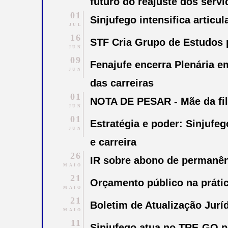
futuro do reajuste dos serv
01
Sinjufego intensifica articu
JUL
16
STF Cria Grupo de Estudos 
JUN
09
Fenajufe encerra Plenária e
JUN
das carreiras
01
NOTA DE PESAR - Mãe da fil
JUN
01
Estratégia e poder: Sinjufe
JUN
e carreira
26
IR sobre abono de permanênc
MAIO
21
Orçamento público na prátic
MAIO
21
Boletim de Atualização Juríd
MAIO
11
Sinjufego atua no TRE-GO pa