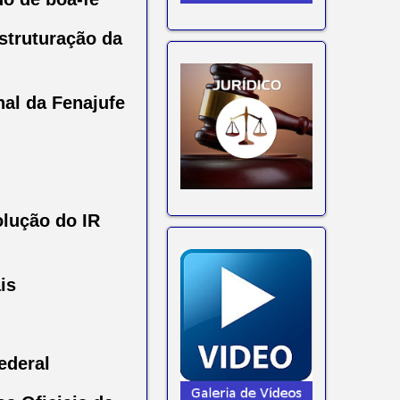
struturação da
nal da Fenajufe
olução do IR
is
ederal