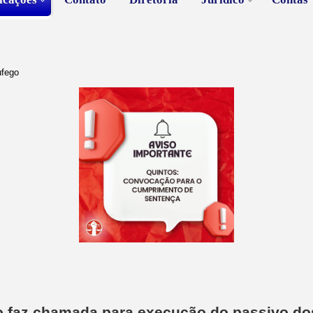
ufego
o faz chamada para execução do passivo do