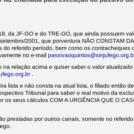
-18, da JF-GO e do TRE-GO, que ainda possuem val
98 a setembro/2001, que porventura NÃO CONSTAM
s do referido período, bem como os contracheques 
ivamente no e-mail
passivaoquintos@sinjufego.org.b
na relação acima e quiser saber o valor atualizado 
ufego.org.br
.
a lista e não consta na atual lista, o filiado então 
spectivo Tribunal para saber o real motivo da exc
querer os seus cálculos COM A URGÊNCIA QUE O CAS
o prestadas por outros canais, somente no referido
fego.