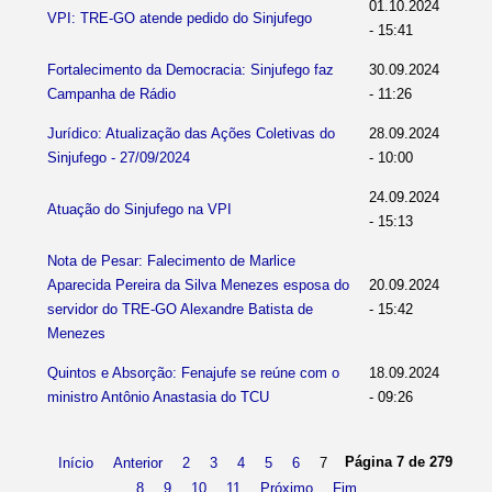
01.10.2024
VPI: TRE-GO atende pedido do Sinjufego
- 15:41
Fortalecimento da Democracia: Sinjufego faz
30.09.2024
Campanha de Rádio
- 11:26
Jurídico: Atualização das Ações Coletivas do
28.09.2024
Sinjufego - 27/09/2024
- 10:00
24.09.2024
Atuação do Sinjufego na VPI
- 15:13
Nota de Pesar: Falecimento de Marlice
Aparecida Pereira da Silva Menezes esposa do
20.09.2024
servidor do TRE-GO Alexandre Batista de
- 15:42
Menezes
Quintos e Absorção: Fenajufe se reúne com o
18.09.2024
ministro Antônio Anastasia do TCU
- 09:26
Página 7 de 279
Início
Anterior
2
3
4
5
6
7
8
9
10
11
Próximo
Fim