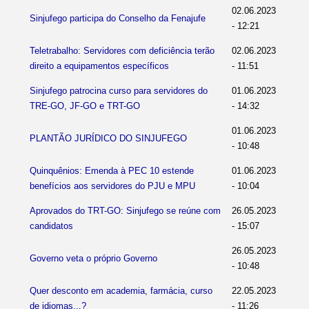
02.06.2023
Sinjufego participa do Conselho da Fenajufe
- 12:21
Teletrabalho: Servidores com deficiência terão
02.06.2023
direito a equipamentos específicos
- 11:51
Sinjufego patrocina curso para servidores do
01.06.2023
TRE-GO, JF-GO e TRT-GO
- 14:32
01.06.2023
PLANTÃO JURÍDICO DO SINJUFEGO
- 10:48
Quinquênios: Emenda à PEC 10 estende
01.06.2023
benefícios aos servidores do PJU e MPU
- 10:04
Aprovados do TRT-GO: Sinjufego se reúne com
26.05.2023
candidatos
- 15:07
26.05.2023
Governo veta o próprio Governo
- 10:48
Quer desconto em academia, farmácia, curso
22.05.2023
de idiomas...?
- 11:26